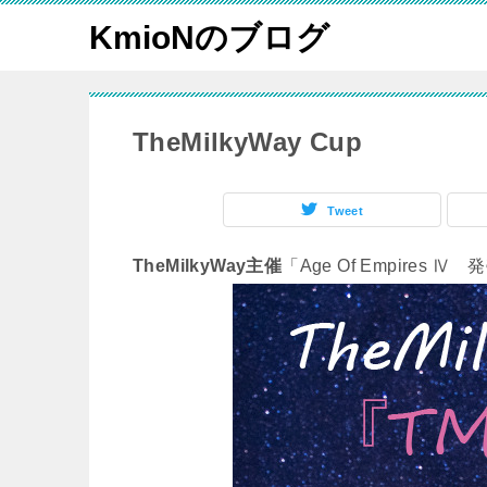
KmioNのブログ
TheMilkyWay Cup
Tweet
TheMilkyWay主催
「Age Of Empires