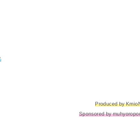
定
Produced by Kmio
Sponsored by muhyoropo