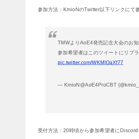
参加方法：KmioNのTwitter以下リンク
TMWよりAoE4発売記念大会のお
参加希望者はこのツイートにリプ
pic.twitter.com/WKMlOaXf77
— KmioN@AoE4ProCBT (@kmio_
受付方法：20時頃から参加希望者にDisco